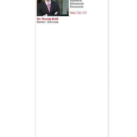
Huurrecht
Milieurecht
Procesrecht
Mail
|
Tel
|
CV
Mr. Martijn Brüll
Partner / Advocaat