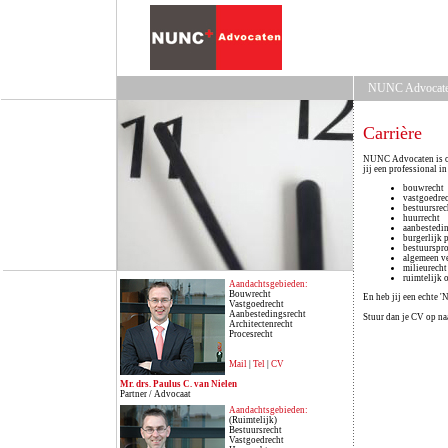
NUNC Advoca
Carrière
NUNC Advocaten is op 
jij een professional i
bouwrecht
vastgoedre
bestuursrec
huurrecht
aanbestedi
burgerlijk 
bestuurspro
algemeen ve
milieurecht
ruimtelijk 
Aandachtsgebieden:
Bouwrecht
En heb jij een echte 
Vastgoedrecht
Aanbestedingsrecht
Stuur dan je CV op na
Architectenrecht
Procesrecht
Mail
|
Tel
|
CV
Mr. drs. Paulus C. van Nielen
Partner / Advocaat
Aandachtsgebieden:
(Ruimtelijk)
Bestuursrecht
Vastgoedrecht